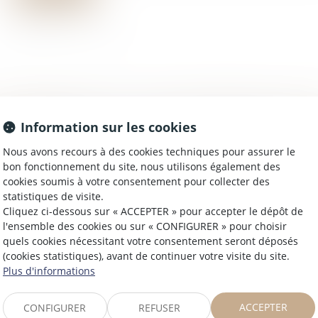
oit immobilier
Information sur les cookies
e gouvernement met en place des mesures strictes cont
Nous avons recours à des cookies techniques pour assurer le
iagnostiqueurs qui délivrent des diagnostics de perform
bon fonctionnement du site, nous utilisons également des
nergétique (DPE) frauduleux...
cookies soumis à votre consentement pour collecter des
ire la suite
statistiques de visite.
Cliquez ci-dessous sur « ACCEPTER » pour accepter le dépôt de
l'ensemble des cookies ou sur « CONFIGURER » pour choisir
oit de la famille, des personnes et de leur patrimoine
quels cookies nécessitant votre consentement seront déposés
administration fiscale peut écarter une dette inscrite au 
(cookies statistiques), avant de continuer votre visite du site.
ccession si celle-ci n'a pas été personnellement constatée
Plus d'informations
blic dans l'exercice de se...
ire la suite
ACCEPTER
CONFIGURER
REFUSER