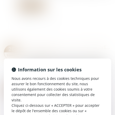
Lire la suite
DPE FRAUDULEUX : LE GOUVERNEMENT DURCIT LES SANCTIONS CONTRE LES DIAGNOSTIQUEURS VÉREUX
26
Droit immobilier
MARS
Le gouvernement met en place des mesures
strictes contre les diagnostiqueurs qui délivrent
Information sur les cookies
des diagnostics de performance énergétique
(DPE) frauduleux...
Nous avons recours à des cookies techniques pour
Lire la suite
assurer le bon fonctionnement du site, nous
SUCCESSION ET QUASI-USUFRUIT : L’ADMINISTRATION PEUT-ELLE RECTIFIER UNE DETTE DÉCLARÉE AU PASSIF ?
20
utilisons également des cookies soumis à votre
Droit de la famille, des personnes et de leur
consentement pour collecter des statistiques de
MARS
patrimoine
visite.
Cliquez ci-dessous sur « ACCEPTER » pour accepter
L'administration fiscale peut écarter une dette
le dépôt de l'ensemble des cookies ou sur «
inscrite au passif d’une succession si celle-ci n'a