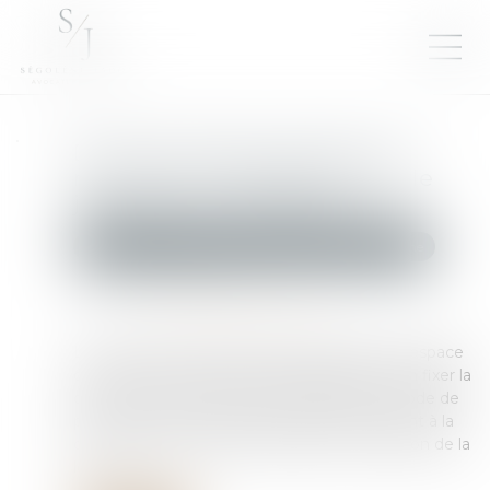
Droit de visite en espace de
rencontre : l’obligation pour le
juge de fixer une durée
Droit de la famille, des personnes et de leur patrimoine
Publié le :
25/03/2025
Source :
www.lemag-juridique.com
Lorsqu'un droit de visite est exercé dans un espace
de rencontre, le juge doit impérativement en fixer la
durée, conformément à l'article 1180-5 du Code de
procédure civile. L'absence de précision quant à la
durée de cette mesure constitue une violation de la
loi...