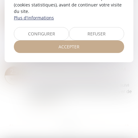
matière d’immobilier et met en lumière...
(cookies statistiques), avant de continuer votre visite
Lire la suite
du site.
DIVORCE ET ENTREPRISE EXPLOITÉE SOUS FORME DE SOCIÉTÉ : COMMENT ÉVALUER LES DROITS SOCIAUX D’UN ÉPOUX ?
01
Plus d'informations
Droit de la famille, des personnes et de leur
JUIL.
patrimoine
/
Divorce et séparation
CONFIGURER
REFUSER
Dans un avis rendu le 21 juin dernier, la Cour de
cassation a été saisie par un juge aux affaires
ACCEPTER
familiales, dans le cadre d’une procédure de
divorce, afin de préciser l’applic...
Lire la suite
SUIVI APPROFONDI DES RECOMMANDATIONS RELATIVES À LA CONCEPTION ET À LA MISE EN ŒUVRE DE LA RÉDUCTION DE LOYER DE SOLIDARITÉ (RLS)
25
Droit immobilier
/
Baux d'habitation
JUIN
La Cour des comptes publie un rapport de suivi
de recommandation sur la réduction de loyer de
solidarité (RLS)...
Lire la suite
...
...
<<
<
3
4
5
6
7
8
9
>
>>