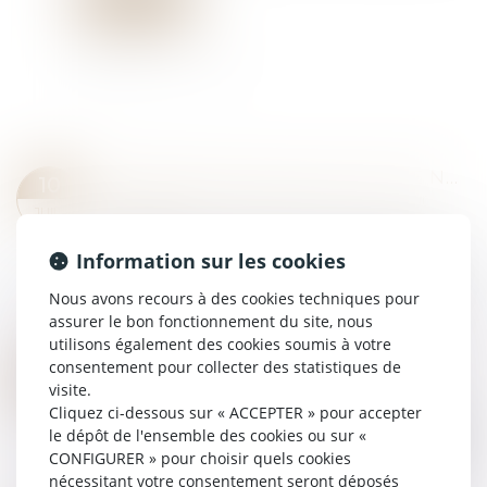
Lire la suite
DONATION: QUELLE EST CETTE NOUVELLE OBLIGATION ADMINISTRATIVE QUI A FINALEMENT ÉTÉ REPORTÉE?
10
Droit de la famille, des personnes et de leur
JUIL.
patrimoine
La déclaration papier des dons manuels et des
Information sur les cookies
dons de sommes d'argent reste autorisée en
Nous avons recours à des cookies techniques pour
France. La date limite du 1er juillet 2025 n'est
assurer le bon fonctionnement du site, nous
finalement plus d'actualité...
utilisons également des cookies soumis à votre
Lire la suite
consentement pour collecter des statistiques de
RENFORCER LA FIABILITÉ ET L'ENCADREMENT DU DPE
08
visite.
Droit immobilier
JUIL.
Cliquez ci-dessous sur « ACCEPTER » pour accepter
La Cour des comptes confirme que le diagnostic
le dépôt de l'ensemble des cookies ou sur «
de performance énergétique (DPE) est devenu
CONFIGURER » pour choisir quels cookies
un outil central pour orienter les décisions en
nécessitant votre consentement seront déposés