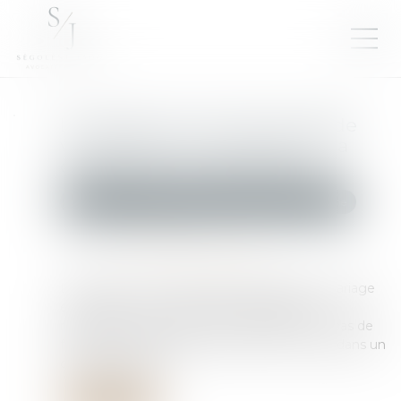
La fraude à la communauté de
vie entraîne l’annulation de la
déclaration de nationalité
Droit de la famille, des personnes et de leur patrimoine
Publié le :
07/07/2025
Source :
www.lemag-juridique.com
L’acquisition de la nationalité française par mariage
exige une communauté de vie affective et
matérielle au moment de la déclaration. En cas de
fraude, l’enregistrement peut être contesté dans un
délai de deux ans...