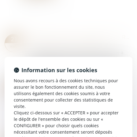
PRÉAVIS LOCATIF : REFUSER UN RECOMMANDÉ NE BLOQUE PAS LE CONGÉ !
21
Droit immobilier
/
Baux d'habitation
MAI
En matière de location d’un logement vide à
usage d’habitation principale, le locataire peut
donner congé à tout moment, moyennant un
Information sur les cookies
préavis d’un à trois mois selon les cas (ar...
Lire la suite
Nous avons recours à des cookies techniques pour
EXEQUATUR ET AUTORITÉ DE CHOSE JUGÉE : LA DISSIMULATION D’UNE PRESTATION COMPENSATOIRE CONSTITUE UNE FRAUDE
20
assurer le bon fonctionnement du site, nous
Droit de la famille, des personnes et de leur
utilisons également des cookies soumis à votre
MAI
patrimoine
/
Divorce et séparation
consentement pour collecter des statistiques de
visite.
L’exequatur d’une décision étrangère est
Cliquez ci-dessous sur « ACCEPTER » pour accepter
subordonné, en droit international privé français
le dépôt de l'ensemble des cookies ou sur «
(en l'absence de convention ou règlement
CONFIGURER » pour choisir quels cookies
applicable), à la réunion de trois conditions...
nécessitant votre consentement seront déposés
Lire la suite