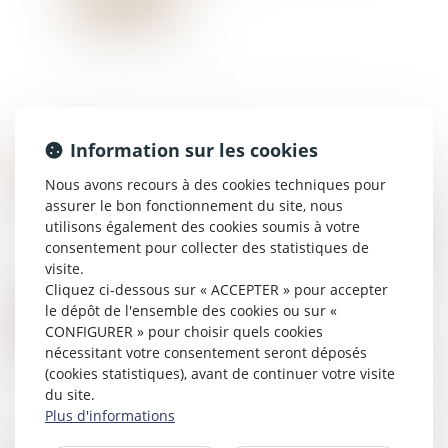
Information sur les cookies
PROPOSITION DE LOI VISANT À RENFORCER LES OUTILS DE RÉGULATION DES MEUBLÉS DE TOURISME À L'ÉCHELLE LOCALE
28
Droit immobilier
/
Baux d'habitation
Nous avons recours à des cookies techniques pour
MAI
assurer le bon fonctionnement du site, nous
Cette proposition de loi transpartisane entend
utilisons également des cookies soumis à votre
encadrer les meublés de tourisme type AirBnb
consentement pour collecter des statistiques de
pour favoriser le logement permanent : fiscalité
visite.
moins favorable, DPE obligatoire, po...
Cliquez ci-dessous sur « ACCEPTER » pour accepter
Lire la suite
le dépôt de l'ensemble des cookies ou sur «
LOCATION INTERDITE DU BIEN ACQUIS AVEC UN PRÊT À TAUX ZÉRO : QUELLE SANCTION ?
10
CONFIGURER » pour choisir quels cookies
Droit immobilier
/
Baux d'habitation
AVR.
nécessitant votre consentement seront déposés
Les articles L. 31-10-6, L 31-10-7 et R. 31-10-6 du
(cookies statistiques), avant de continuer votre visite
code de la construction et de l'habitation
du site.
prévoient que le maintien du prêt à taux zéro en
Plus d'informations
cas de mise en location du bien a...