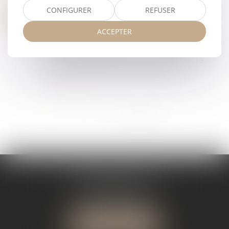
Lire la suite
CONFIGURER
REFUSER
PASSOIRES THERMIQUES : L'EXÉCUTIF S'ATTAQUE AUX DPE TRONQUÉS DES PETITES SURFACES
20
Droit immobilier
/
Baux d'habitation
FÉVR.
ACCEPTER
L'exécutif va modifier, par arrêté, le calcul du
DPE actuel qui pénalise les logements de moins
de 40 mètres carrés, pour éviter un nombre
important de classements injustifiés c...
Lire la suite
<<
<
1
2
3
4
>
>>
SÉGOLÈNE JADOT
12 Rue Jules Ferry
34000 MONTPELLIER
Tél :
04 67 12 81 59
NOUS LOCALISER