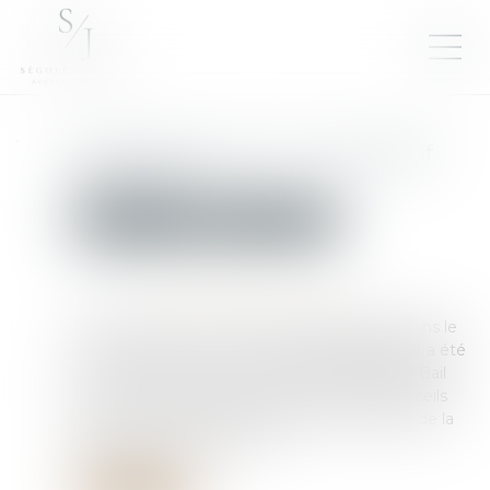
Coup d’envoi pour le dispositif
Bail Rénov’ !
Droit immobilier
Baux d'habitation
Publié le :
27/02/2024
Source :
cabinet-rs.expert-infos.com
Pour lutter contre la précarité énergétique dans le
parc locatif privé, un nouveau dispositif gratuit a été
mis en place par les pouvoirs publics. Baptisé Bail
Rénov’, ce dispositif d’informations et de conseils
personnalisés, qui intervient en complément de la
plate-forme France Rénov’,...
Lire la suite