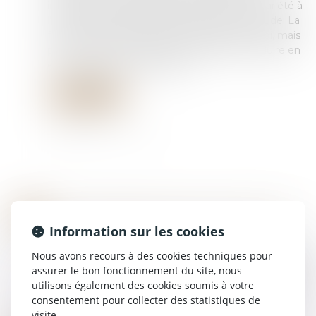
indirecte du juge étranger, absence de contrariété à
l’ordre public international, et absence de fraude. La
fraude ne se limite pas à la seule fraude à la loi, mais
peut inclure toute manœuvre destinée à induire en
erreur la juridiction étrangère...
Lire la suite
RÉCOMPENSE DUE À LA COMMUNAUTÉ : POINT DE DÉPART DES INTÉRÊTS EN CAS D’ALIÉNATION D’UN BIEN PROPRE
23
Droit de la famille, des personnes et de leur
Information sur les cookies
JUIN
patrimoine
/
Divorce et séparation
Nous avons recours à des cookies techniques pour
En matière de régime de communauté, lorsque
assurer le bon fonctionnement du site, nous
la communauté a contribué au remboursement
utilisons également des cookies soumis à votre
d’un crédit ayant financé un bien propre, une
consentement pour collecter des statistiques de
récompense est due. Si ce bien a été aliéné...
visite.