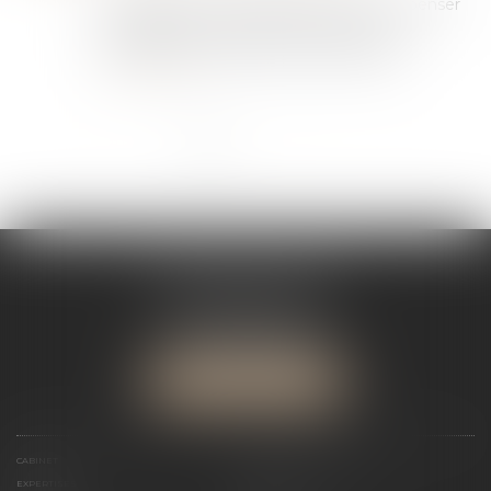
La prestation compensatoire vise à compenser
la disparité que le divorce crée dans les
conditions de vie respectives des époux...
Lire la suite
<<
<
1
2
3
4
5
>
>>
SÉGOLÈNE JADOT
12 Rue Jules Ferry
34000 MONTPELLIER
Tél :
04 67 12 81 59
NOUS LOCALISER
CABINET
MAÎTRE SÉGOLÈNE JADOT
EXPERTISES
ACTUS