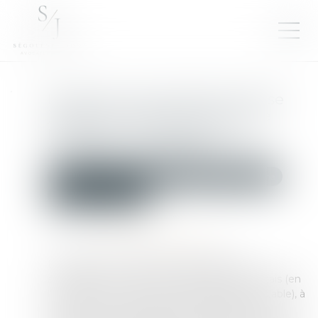
Exequatur et autorité de chose
jugée : la dissimulation d’une
prestation compensatoire
constitue une fraude
Droit de la famille, des personnes et de leur patrimoine
Divorce et séparation
Publié le :
20/05/2025
Source :
www.lemag-juridique.com
L’exequatur d’une décision étrangère est
subordonné, en droit international privé français (en
l'absence de convention ou règlement applicable), à
la réunion de trois conditions : compétence