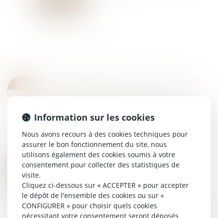
Lire la suite
RÉCOMPENSE DUE À LA COMMUNAUTÉ : POINT DE DÉPART DES INTÉRÊTS EN CAS D’ALIÉNATION D’UN BIEN PROPRE
23
Droit de la famille, des personnes et de leur
JUIN
patrimoine
/
Divorce et séparation
En matière de régime de communauté, lorsque
Information sur les cookies
la communauté a contribué au remboursement
Nous avons recours à des cookies techniques pour
d’un crédit ayant financé un bien propre, une
assurer le bon fonctionnement du site, nous
récompense est due. Si ce bien a été aliéné...
utilisons également des cookies soumis à votre
Lire la suite
consentement pour collecter des statistiques de
ART ET HÉRITAGE : LES ŒUVRES DU DÉFUNT PEUVENT-ELLES ÊTRE REVENDIQUÉES ?
20
visite.
Droit de la famille, des personnes et de leur
JUIN
Cliquez ci-dessous sur « ACCEPTER » pour accepter
patrimoine
le dépôt de l'ensemble des cookies ou sur «
Dans le cadre d’une succession, les héritiers ou
CONFIGURER » pour choisir quels cookies
ayants droit peuvent exercer une action en
nécessitant votre consentement seront déposés