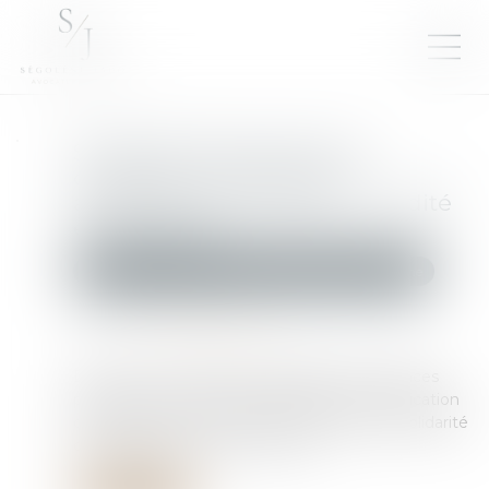
Solidarité fiscale entre ex-
conjoints : une réforme
appliquée avec rigueur, rapidité
et humanité
Droit de la famille, des personnes et de leur patrimoine
Publié le :
17/06/2025
Source :
www.impots.gouv.fr
Depuis un an, la direction générale des Finances
publiques (DGFiP) s'est mobilisée pour l'application
de la réforme du dispositif de décharge de solidarité
de paiement entre ex-conjoints...