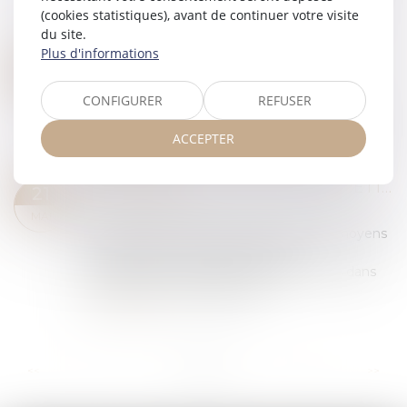
revendication lorsqu’une œuvre ou un bien
(cookies statistiques), avant de continuer votre visite
appartenant au défunt est détenu par un tie...
du site.
Lire la suite
Plus d'informations
L'EXÉCUTIF RENFORCE LA LUTTE CONTRE L'HABITAT INDIGNE ET LES MARCHANDS DE SOMMEIL
18
Droit immobilier
JUIN
CONFIGURER
REFUSER
Le gouvernement va renforcer la coordination
de la lutte contre l’habitat indigne et les
ACCEPTER
sanctions contre les marchands de sommeil...
Lire la suite
ENCADREMENT DES LOYERS : PETIT POINT SUR LES SANCTIONS APPLICABLES
21
Droit immobilier
MAI
Une réponse ministérielle récapitule les moyens
d'encourager et de faire respecter
l'encadrement des loyers des logements dans
les zones où il est applicable...
Lire la suite
...
...
<<
<
4
5
6
7
8
9
10
>
>>