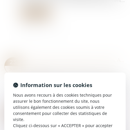
mineur concerné, sans condition de discernement....
Lire la suite
INSTRUCTION EN FAMILLE SANS AUTORISATION : CONDAMNATION DES PARENTS
23
Droit de la famille, des personnes et de leur
JUIN
patrimoine
Deux parents pratiquent l’instruction en famille
Information sur les cookies
pour leurs enfants. Le 10 mars 2023, ils reçoivent
une mise en demeure d’inscrire leurs enfants
Nous avons recours à des cookies techniques pour
dans un établissement scolaire....
assurer le bon fonctionnement du site, nous
Lire la suite
utilisons également des cookies soumis à votre
LE PARENT AYANT ASSUMÉ SEUL LES CHARGES PEUT OBTENIR UNE CONTRIBUTION RÉTROACTIVE SANS DÉTAILLER CHAQUE DÉPENSE !
09
consentement pour collecter des statistiques de
Droit de la famille, des personnes et de leur
visite.
JUIN
patrimoine
Cliquez ci-dessous sur « ACCEPTER » pour accepter