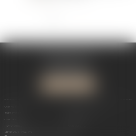
<<
<
1
2
3
4
>
>>
SÉGOLÈNE JADOT
12 Rue Jules Ferry
34000 MONTPELLIER
Tél :
04 67 12 81 59
NOUS LOCALISER
CABINET
MAÎTRE SÉGOLÈNE JADOT
EXPERTISES
ACTUS
CONTACT
RDV EN LIGNE
HONORAIRES
PLAN DU SITE
MENTIONS LÉGALES