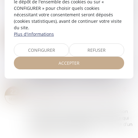
le dépôt de l'ensemble des cookies ou sur «
Une mère assigne un homme en établissement
CONFIGURER » pour choisir quels cookies
de paternité à l’égard de ses deux enfants nés
nécessitant votre consentement seront déposés
en 2014 et 2017. Le père reconnaît finalement
(cookies statistiques), avant de continuer votre visite
les enfants en 2020. En 2021, la mère sai...
du site.
Lire la suite
Plus d'informations
ACCOUCHEMENT SOUS X : COMMENT CONCILIER DROIT AU SECRET ET ACCÈS AUX ORIGINES ?
19
Droit de la famille, des personnes et de leur
MAI
patrimoine
CONFIGURER
REFUSER
À l'heure où la recherche des origines de
ACCEPTER
naissance est facilitée par les réseaux sociaux et
par la pratique de plus en plus répandue des
tests génétiques, le Conseil national d...
Lire la suite
PRESCRIPTION D’UNE CRÉANCE ENTRE CONCUBINS : LE CONCUBINAGE N’EST PAS UN EMPÊCHEMENT D’AGIR
22
Droit de la famille, des personnes et de leur
SEPT.
patrimoine
Selon l’article 2234 du Code civil, la prescription
ne court pas ou est suspendue contre celui qui
se trouve dans l’impossibilité d’agir par suite d’un
empêchement résultant de...
Lire la suite