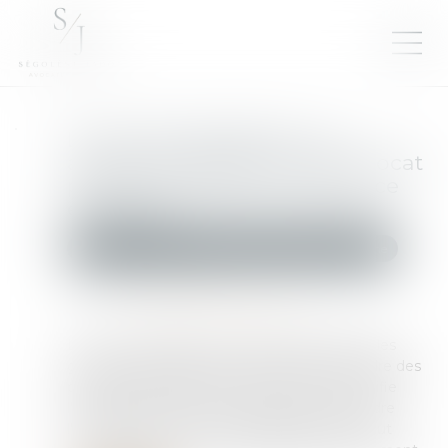
Loi du 13 juillet 2026 : une
assistance obligatoire par avocat
pour les mineurs en assistance
éducative
Droit de la famille, des personnes et de leur patrimoine
Publié le :
28/07/2026
Source :
www.lemag-juridique.com
La loi n° 2026-630 du 13 juillet 2026 renforce les
garanties accordées aux mineurs dans le cadre des
procédures d'assistance éducative. Elle modifie
l'actuel article 375-1 du Code civil afin de rendre
l'assistance par un avocat obligatoire pour tout