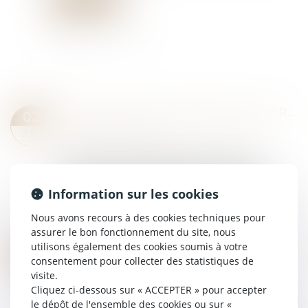
Lire la suite
RECHERCHE DE PATERNITÉ INTERNATIONALE : CASSATION DE L’ARRÊT APPLIQUANT LA LOI DE FLORIDE
02
Droit de la famille, des personnes et de leur
JUIN
patrimoine
/
Filiation
Une femme de nationalité américaine et
biélorusse a donné naissance à un enfant en
Floride en 2019. En 2021, elle a assigné un
Information sur les cookies
homme devant les juridictions françaises en
Nous avons recours à des cookies techniques pour
recher...
assurer le bon fonctionnement du site, nous
Lire la suite
utilisons également des cookies soumis à votre
ACCOUCHEMENT SOUS X : COMMENT CONCILIER DROIT AU SECRET ET ACCÈS AUX ORIGINES ?
19
consentement pour collecter des statistiques de
Droit de la famille, des personnes et de leur
MAI
visite.
patrimoine
Cliquez ci-dessous sur « ACCEPTER » pour accepter
À l'heure où la recherche des origines de
le dépôt de l'ensemble des cookies ou sur «