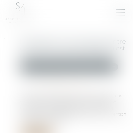
Prescription d’une créance entre
concubins : le concubinage n’est
pas un empêchement d’agir
Droit de la famille, des personnes et de leur patrimoine
Publié le :
22/09/2025
Source :
www.lemag-juridique.com
Selon l’article 2234 du Code civil, la prescription ne
court pas ou est suspendue contre celui qui se
trouve dans l’impossibilité d’agir par suite d’un
empêchement résultant de la loi, d’une convention
ou de la force majeure...