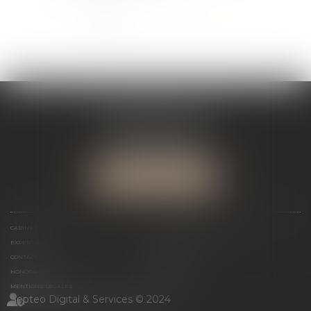
...
<<
<
1
2
3
4
5
6
7
>
>>
SÉGOLÈNE JADOT
12 Rue Jules Ferry
34000 MONTPELLIER
Tél :
04 67 12 81 59
NOUS LOCALISER
CABINET
MAÎTRE SÉGOLÈNE JADOT
EXPERTISES
ACTUS
CONTACT
RDV EN LIGNE
HONORAIRES
PLAN DU SITE
MENTIONS LÉGALES
Septeo Digital & Services © 2024