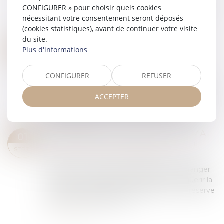
naissance est facilitée par les réseaux sociaux et
CONFIGURER » pour choisir quels cookies
par la pratique de plus en plus répandue des
nécessitant votre consentement seront déposés
tests génétiques, le Conseil national d...
(cookies statistiques), avant de continuer votre visite
Lire la suite
du site.
DIVORCE : QUELLE EST CETTE NOUVELLE PROCÉDURE QUI RISQUE D’ALOURDIR SÉRIEUSEMENT LA FACTURE DÉBUT SEPTEMBRE ?
09
Plus d'informations
Droit de la famille, des personnes et de leur
SEPT.
patrimoine
/
Divorce et séparation
CONFIGURER
REFUSER
À partir du 1er septembre, un nouveau décret
permet aux magistrats de diriger les personnes
ACCEPTER
ayant recours à la justice civile vers une
médiation payante, notamment dans le cas d...
Lire la suite
NATIONALITÉ FRANÇAISE PAR MARIAGE : LA CONCEPTION D’UN ENFANT HORS UNION SUFFIT À CARACTÉRISER LA CESSATION DE COMMUNAUTÉ DE VIE
01
Droit de la famille, des personnes et de leur
SEPT.
patrimoine
/
Divorce et séparation
L’article 21-2 du Code civil prévoit que l’étranger
marié à un ressortissant français peut acquérir la
nationalité française par déclaration, sous réserve
que la communauté de v...
Lire la suite