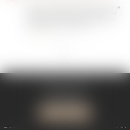
Dans un avis rendu le 21 juin dernier, la Cour de
cassation a été saisie par un juge aux affaires
familiales, dans le cadre d’une procédure de
divorce, afin de préciser l’applic...
Lire la suite
...
<<
<
1
2
3
4
5
6
7
>
>>
SÉGOLÈNE JADOT
12 Rue Jules Ferry
34000 MONTPELLIER
Tél :
04 67 12 81 59
NOUS LOCALISER