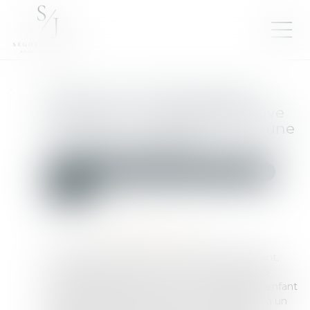
Retour d’un enfant déplacé
illicitement : la stabilité affective
et scolaire ne caractérise pas une
situation intolérable
Droit de la famille, des personnes et de leur patrimoine
Filiation
Publié le :
22/07/2025
Source :
www.lemag-juridique.com
En matière d’enlèvement international d’enfant,
l’article 13b de la Convention de La Haye du 25
octobre 1980 impose le retour immédiat de l’enfant
illicitement déplacé, sauf si ce retour l’expose à un